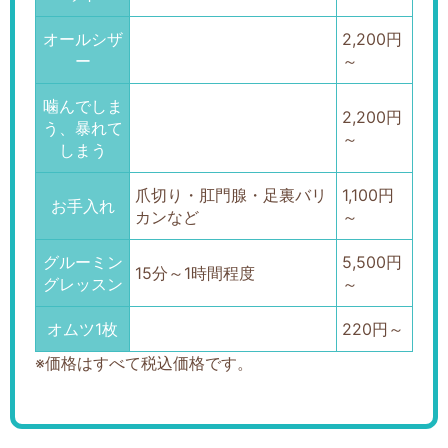
オールシザ
2,200円
ー
～
噛んでしま
2,200円
う、暴れて
～
しまう
爪切り・肛門腺・足裏バリ
1,100円
お手入れ
カンなど
～
グルーミン
5,500円
15分～1時間程度
グレッスン
～
オムツ1枚
220円～
※価格はすべて税込価格です。