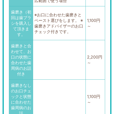
広範囲で使う場合
歯磨き（初
※お口に合わせた歯磨きと
回は歯ブラ
ペースト選びをします。 ※
1,100円
シを購入し
歯磨きアドバイザーのお口
～
て頂きま
チェック付きです。
す。
歯磨きと合
わせて、お
口の状態に
2,200円
合わせた歯
～
周病のお話
付き
歯磨きなし
のお口チェ
ックと状態
1,100円
に合わせた
～
歯周病のお
話