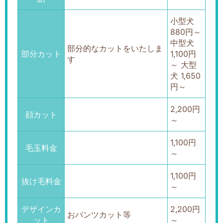
小型犬
880円～
中型犬
部分的なカットをいたしま
部分カット
1,100円
す
～ 大型
犬 1,650
円～
2,200円
顔カット
～
1,100円
毛玉料金
～
1,100円
抜け毛料金
～
デザインカ
2,200円
おパンツカット等
ット
～