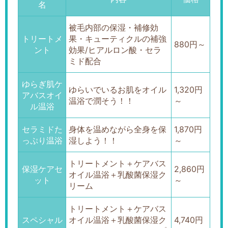
名
被毛内部の保湿・補修効
トリートメ
果・キューティクルの補強
880円～
ント
効果/ヒアルロン酸・セラ
ミド配合
ゆらぎ肌ケ
ゆらいでいるお肌をオイル
1,320円
アバスオイ
温浴で潤そう！！
～
ル温浴
セラミドた
身体を温めながら全身を保
1,870円
っぷり温浴
湿しよう！！
～
トリートメント＋ケアバス
保湿ケアセ
2,860円
オイル温浴＋乳酸菌保湿ク
ット
～
リーム
トリートメント＋ケアバス
スペシャル
オイル温浴＋乳酸菌保湿ク
4,740円