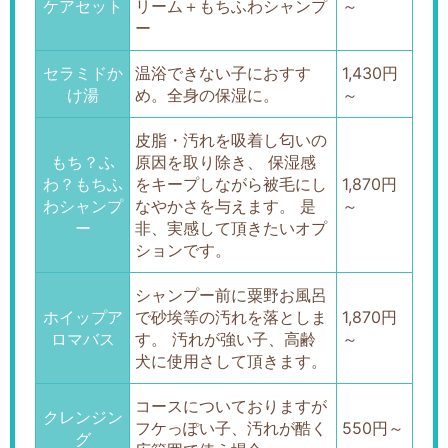
ケアセット
リーム＋もちふわシャンプ
～
ー
セラミドか
温浴できない子におすす
1,430円
け湯
め。全身の保湿に。
～
皮脂・汚れを吸着し匂いの
もち？ふ
原因を取り除き、 保湿感
わ？もちふ
をキープしながら被毛にし
1,870円
わシャンプ
なやかさを与えます。 是
～
ー
非、実感して頂きたいオプ
ションです。
シャンプー前に粟野お風呂
ホイップア
で砂埃等の汚れを落としま
1,870円
ロマバス
す。 汚れが強い子、高齢
～
犬に使用さして頂きます。
コースについておりますが
クレンジン
フケっぽい子、汚れが酷く
550円～
グ