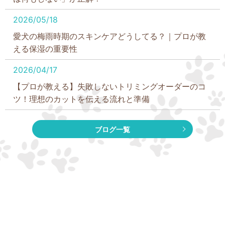
2026/05/18
愛犬の梅雨時期のスキンケアどうしてる？｜プロが教
える保湿の重要性
2026/04/17
【プロが教える】失敗しないトリミングオーダーのコ
ツ！理想のカットを伝える流れと準備
2026/03/19
ブログ一覧
【プロ直伝】犬の肛門絞りのやり方完全ガイド！頻
度・コツ・嫌がる時の対処法を徹底解説
2026/02/23
足裏バリカンの頻度は？肉球ケアってどうするの？を
プロトリマーが詳しく解説！フローリングで犬が滑る
のを防ごう